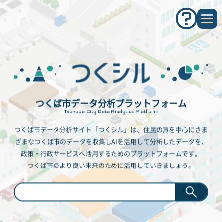
住民の声分析（議会議事録版）
洞峰公園の今後の活用に向けて
（アンケート分析）
市民意識調査
スーパーシティアンケート
おしらせ一覧
つくば市データ分析プラットフォーム
Tsukuba City Data Analytics Platform
活用事例一覧
つくば市データ分析サイト「つくシル」は、住民の声を中心にさま
このサイトについて
プライバシーポリシー
ざまなつくば市のデータを収集しAIを活用して分析したデータを、
政策・行政サービスへ活用するためのプラットフォームです。
つくば市のより良い未来のために活用していきましょう。
お問い合わせ
検索