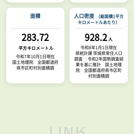
面積
人口密度
（総面積1平方
キロメートルあたり）
283.72
928.2
人
令和8年1月1日
現在
平方キロメートル
県統計課 茨城県常住人口
令和7年10月1日
現在
調査 令和2年国勢調査結
国土地理院 全国都道府
果を基に推計 国土地理
県市区町村別面積調
院 全国都道府県市区町
村別面積調
LINK