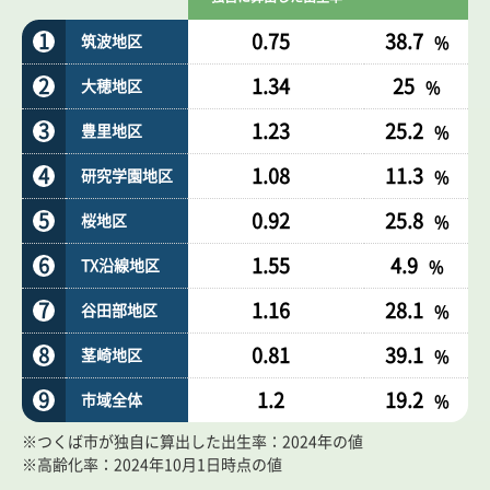
1
0.75
38.7
筑波地区
%
2
1.34
25
大穂地区
%
3
1.23
25.2
豊里地区
%
4
1.08
11.3
研究学園地区
%
5
0.92
25.8
桜地区
%
6
1.55
4.9
TX沿線地区
%
7
1.16
28.1
谷田部地区
%
8
0.81
39.1
茎崎地区
%
9
1.2
19.2
市域全体
%
※つくば市が独自に算出した出生率：
2024年の値
※高齢化率：
2024年10月1日時点の値